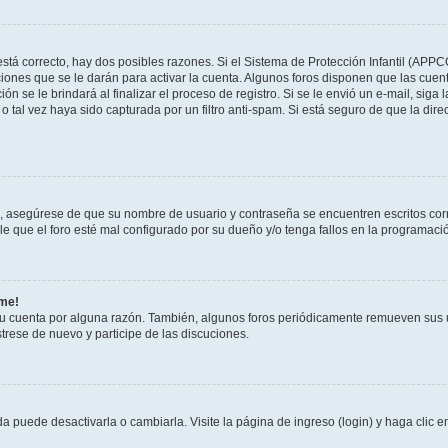
stá correcto, hay dos posibles razones. Si el Sistema de Protección Infantil (APPC
iones que se le darán para activar la cuenta. Algunos foros disponen que las cuen
ón se le brindará al finalizar el proceso de registro. Si se le envió un e-mail, siga
o tal vez haya sido capturada por un filtro anti-spam. Si está seguro de que la di
o, asegúrese de que su nombre de usuario y contraseña se encuentren escritos co
 que el foro esté mal configurado por su dueño y/o tenga fallos en la programació
rme!
su cuenta por alguna razón. También, algunos foros periódicamente remueven sus 
strese de nuevo y participe de las discuciones.
 puede desactivarla o cambiarla. Visite la página de ingreso (login) y haga clic 