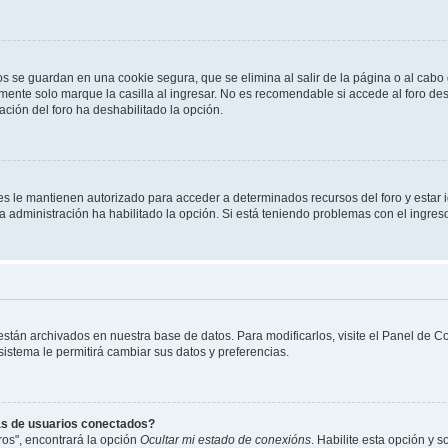
os se guardan en una cookie segura, que se elimina al salir de la página o al cab
ente solo marque la casilla al ingresar. No es recomendable si accede al foro des
tración del foro ha deshabilitado la opción.
les le mantienen autorizado para acceder a determinados recursos del foro y estar
 la administración ha habilitado la opción. Si está teniendo problemas con el ingres
 están archivados en nuestra base de datos. Para modificarlos, visite el Panel de 
 sistema le permitirá cambiar sus datos y preferencias.
as de usuarios conectados?
os", encontrará la opción
Ocultar mi estado de conexións
. Habilite esta opción y 