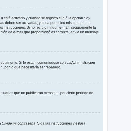
O) está activado y cuando se registró eligió la opción
Soy
tas deben ser activadas, ya sea por usted mismo o por La
 las instrucciones. Si no recibió ningún e-mail, seguramente la
rección de e-mail que proporcionó es correcta, envíe un mensaje
rrectamente. Si lo están, comuníquese con La Administración
n, por lo que necesitaría ser reparado.
usuarios que no publicaron mensajes por cierto periodo de
en
Olvidé mi contraseña
. Siga las instrucciones y estará