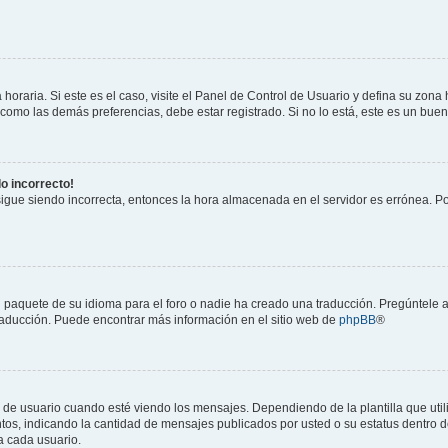
horaria. Si este es el caso, visite el Panel de Control de Usuario y defina su zona
 como las demás preferencias, debe estar registrado. Si no lo está, este es un bu
do incorrecto!
 sigue siendo incorrecta, entonces la hora almacenada en el servidor es errónea. P
 paquete de su idioma para el foro o nadie ha creado una traducción. Pregúntele a
 traducción. Puede encontrar más información en el sitio web de
phpBB
®
suario cuando esté viendo los mensajes. Dependiendo de la plantilla que utilice
ntos, indicando la cantidad de mensajes publicados por usted o su estatus dentro
a cada usuario.