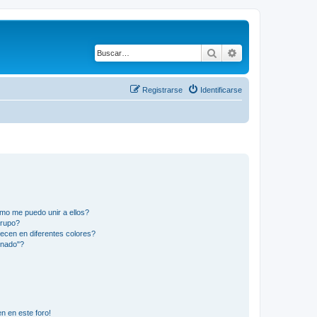
Buscar
Búsqueda avanza
Registrarse
Identificarse
mo me puedo unir a ellos?
Grupo?
ecen en diferentes colores?
inado"?
n en este foro!