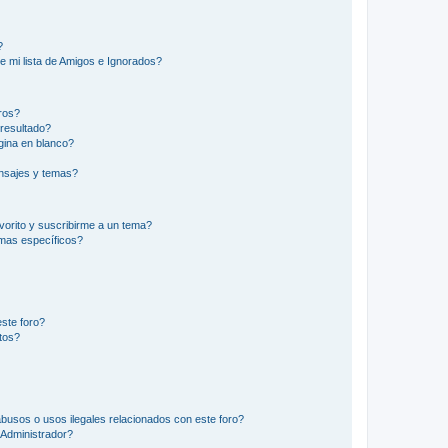
?
e mi lista de Amigos e Ignorados?
ros?
resultado?
ina en blanco?
nsajes y temas?
vorito y suscribirme a un tema?
emas específicos?
ste foro?
tos?
busos o usos ilegales relacionados con este foro?
Administrador?