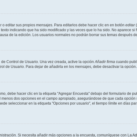
 o editar sus propios mensajes. Para editarlos debe hacer clic en en botón
editar
(
texto indicando que ha sido modificado y las veces que lo ha sido. No aparece si 
a causa de la edición. Los usuarios normales no podrán borrar sus temas después 
 de Control de Usuario. Una vez creada, active la opción
Añadir firma
cuando publi
trol de Usuario. Para dejar de añadirla en los mensajes, debe desactivar la opción
o, debe hacer clic en la etiqueta "Agregar Encuesta" debajo del formulario de publi
 al menos dos opciones en el campo apropiado, asegurándose de que cada opción se
 seleccionar en la etiqueta "Opciones por usuario", el tiempo límite en días para 
inistración. Si necesita añadir más opciones a la encuesta, comuníquese con La Ad