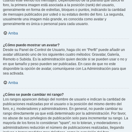
cuando esté viendo los mensajes. Dependiendo de la plantilla que utilice el
foro, la primera imagen está asociada a la posición (rank) del usuario,
generalmente en forma de estrellas, bloques o puntos, indicando la cantidad
de mensajes publicados por usted o su estatus dentro del foro. La segunda,
usualmente una imagen más grande, es conocida como avatar y
generalmente es única o personal para cada usuario.
Arriba
¿Cómo puedo mostrar un avatar?
Desde su Panel de Control de Usuario, haga clic en “Perfil” puede añadir un
avatar utilizando uno de los siguientes cuatro métodos: Gravatar, Galería,
Remoto o Subida. Es la administración quien decide si se pueden usar o no y
en que tamaño y peso pueden ser publicadas. En caso de que no este
disponible la opción de avatar, comuníquese con La Administración para que
sea activada.
Arriba
¿Cómo se puede cambiar mi rango?
Los rangos aparecen debajo del nombre de usuario e indican la cantidad de
publicaciones realizadas por el usuario o la posición del mismo dentro del
foro, e.j. moderadores y administradores. En general, no puede cambiar su
rango directamente ya que está determinado por la administración. Por favor,
no abuse de sus privilegios de publicación solo para incrementar su rango. La
mayoría de los foros lo consideran "spam", no lo toleran, y moderadores o
administradores reducirán el número de publicaciones realizadas, llegando