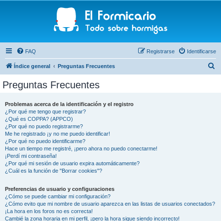
FAQ
Registrarse
Identificarse
B
Índice general
Preguntas Frecuentes
u
Preguntas Frecuentes
s
c
Problemas acerca de la identificación y el registro
¿Por qué me tengo que registrar?
a
¿Qué es COPPA? (APPCO)
r
¿Por qué no puedo registrarme?
Me he registrado ¡y no me puedo identificar!
¿Por qué no puedo identificarme?
Hace un tiempo me registré, ¡pero ahora no puedo conectarme!
¡Perdí mi contraseña!
¿Por qué mi sesión de usuario expira automáticamente?
¿Cuál es la función de "Borrar cookies"?
Preferencias de usuario y configuraciones
¿Cómo se puede cambiar mi configuración?
¿Cómo evito que mi nombre de usuario aparezca en las listas de usuarios conectados?
¡La hora en los foros no es correcta!
Cambié la zona horaria en mi perfil, ¡pero la hora sigue siendo incorrecto!