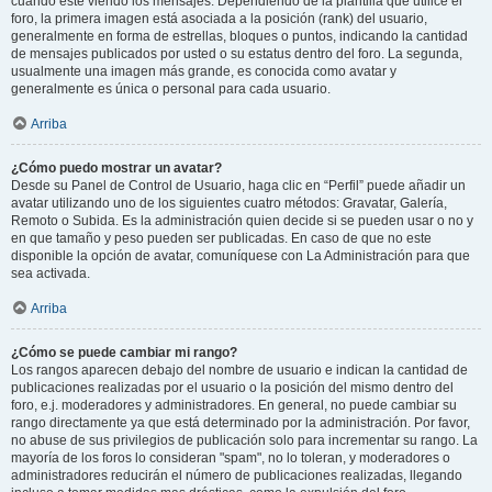
cuando esté viendo los mensajes. Dependiendo de la plantilla que utilice el
foro, la primera imagen está asociada a la posición (rank) del usuario,
generalmente en forma de estrellas, bloques o puntos, indicando la cantidad
de mensajes publicados por usted o su estatus dentro del foro. La segunda,
usualmente una imagen más grande, es conocida como avatar y
generalmente es única o personal para cada usuario.
Arriba
¿Cómo puedo mostrar un avatar?
Desde su Panel de Control de Usuario, haga clic en “Perfil” puede añadir un
avatar utilizando uno de los siguientes cuatro métodos: Gravatar, Galería,
Remoto o Subida. Es la administración quien decide si se pueden usar o no y
en que tamaño y peso pueden ser publicadas. En caso de que no este
disponible la opción de avatar, comuníquese con La Administración para que
sea activada.
Arriba
¿Cómo se puede cambiar mi rango?
Los rangos aparecen debajo del nombre de usuario e indican la cantidad de
publicaciones realizadas por el usuario o la posición del mismo dentro del
foro, e.j. moderadores y administradores. En general, no puede cambiar su
rango directamente ya que está determinado por la administración. Por favor,
no abuse de sus privilegios de publicación solo para incrementar su rango. La
mayoría de los foros lo consideran "spam", no lo toleran, y moderadores o
administradores reducirán el número de publicaciones realizadas, llegando