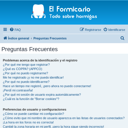
FAQ
Registrarse
Identificarse
B
Índice general
Preguntas Frecuentes
u
Preguntas Frecuentes
s
c
Problemas acerca de la identificación y el registro
¿Por qué me tengo que registrar?
a
¿Qué es COPPA? (APPCO)
r
¿Por qué no puedo registrarme?
Me he registrado ¡y no me puedo identificar!
¿Por qué no puedo identificarme?
Hace un tiempo me registré, ¡pero ahora no puedo conectarme!
¡Perdí mi contraseña!
¿Por qué mi sesión de usuario expira automáticamente?
¿Cuál es la función de "Borrar cookies"?
Preferencias de usuario y configuraciones
¿Cómo se puede cambiar mi configuración?
¿Cómo evito que mi nombre de usuario aparezca en las listas de usuarios conectados?
¡La hora en los foros no es correcta!
Cambié la zona horaria en mi perfil, ¡pero la hora sigue siendo incorrecto!