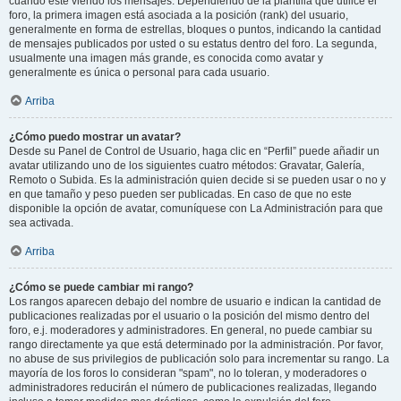
cuando esté viendo los mensajes. Dependiendo de la plantilla que utilice el
foro, la primera imagen está asociada a la posición (rank) del usuario,
generalmente en forma de estrellas, bloques o puntos, indicando la cantidad
de mensajes publicados por usted o su estatus dentro del foro. La segunda,
usualmente una imagen más grande, es conocida como avatar y
generalmente es única o personal para cada usuario.
Arriba
¿Cómo puedo mostrar un avatar?
Desde su Panel de Control de Usuario, haga clic en “Perfil” puede añadir un
avatar utilizando uno de los siguientes cuatro métodos: Gravatar, Galería,
Remoto o Subida. Es la administración quien decide si se pueden usar o no y
en que tamaño y peso pueden ser publicadas. En caso de que no este
disponible la opción de avatar, comuníquese con La Administración para que
sea activada.
Arriba
¿Cómo se puede cambiar mi rango?
Los rangos aparecen debajo del nombre de usuario e indican la cantidad de
publicaciones realizadas por el usuario o la posición del mismo dentro del
foro, e.j. moderadores y administradores. En general, no puede cambiar su
rango directamente ya que está determinado por la administración. Por favor,
no abuse de sus privilegios de publicación solo para incrementar su rango. La
mayoría de los foros lo consideran "spam", no lo toleran, y moderadores o
administradores reducirán el número de publicaciones realizadas, llegando