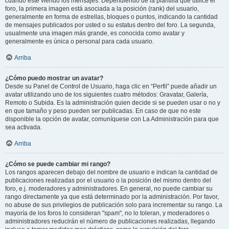
cuando esté viendo los mensajes. Dependiendo de la plantilla que utilice el
foro, la primera imagen está asociada a la posición (rank) del usuario,
generalmente en forma de estrellas, bloques o puntos, indicando la cantidad
de mensajes publicados por usted o su estatus dentro del foro. La segunda,
usualmente una imagen más grande, es conocida como avatar y
generalmente es única o personal para cada usuario.
Arriba
¿Cómo puedo mostrar un avatar?
Desde su Panel de Control de Usuario, haga clic en “Perfil” puede añadir un
avatar utilizando uno de los siguientes cuatro métodos: Gravatar, Galería,
Remoto o Subida. Es la administración quien decide si se pueden usar o no y
en que tamaño y peso pueden ser publicadas. En caso de que no este
disponible la opción de avatar, comuníquese con La Administración para que
sea activada.
Arriba
¿Cómo se puede cambiar mi rango?
Los rangos aparecen debajo del nombre de usuario e indican la cantidad de
publicaciones realizadas por el usuario o la posición del mismo dentro del
foro, e.j. moderadores y administradores. En general, no puede cambiar su
rango directamente ya que está determinado por la administración. Por favor,
no abuse de sus privilegios de publicación solo para incrementar su rango. La
mayoría de los foros lo consideran "spam", no lo toleran, y moderadores o
administradores reducirán el número de publicaciones realizadas, llegando