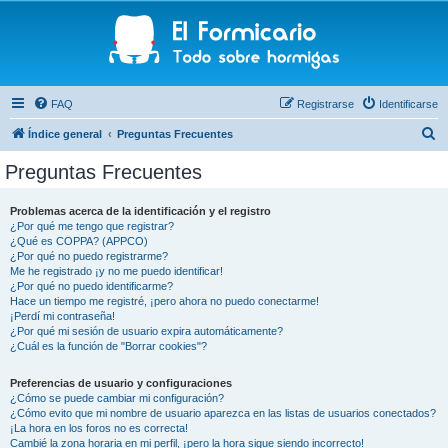
FAQ
Registrarse
Identificarse
B
Índice general
Preguntas Frecuentes
u
Preguntas Frecuentes
s
c
Problemas acerca de la identificación y el registro
¿Por qué me tengo que registrar?
a
¿Qué es COPPA? (APPCO)
r
¿Por qué no puedo registrarme?
Me he registrado ¡y no me puedo identificar!
¿Por qué no puedo identificarme?
Hace un tiempo me registré, ¡pero ahora no puedo conectarme!
¡Perdí mi contraseña!
¿Por qué mi sesión de usuario expira automáticamente?
¿Cuál es la función de "Borrar cookies"?
Preferencias de usuario y configuraciones
¿Cómo se puede cambiar mi configuración?
¿Cómo evito que mi nombre de usuario aparezca en las listas de usuarios conectados?
¡La hora en los foros no es correcta!
Cambié la zona horaria en mi perfil, ¡pero la hora sigue siendo incorrecto!