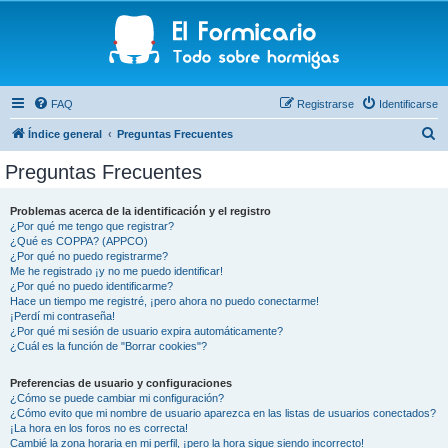
FAQ
Registrarse
Identificarse
B
Índice general
Preguntas Frecuentes
u
Preguntas Frecuentes
s
c
Problemas acerca de la identificación y el registro
¿Por qué me tengo que registrar?
a
¿Qué es COPPA? (APPCO)
r
¿Por qué no puedo registrarme?
Me he registrado ¡y no me puedo identificar!
¿Por qué no puedo identificarme?
Hace un tiempo me registré, ¡pero ahora no puedo conectarme!
¡Perdí mi contraseña!
¿Por qué mi sesión de usuario expira automáticamente?
¿Cuál es la función de "Borrar cookies"?
Preferencias de usuario y configuraciones
¿Cómo se puede cambiar mi configuración?
¿Cómo evito que mi nombre de usuario aparezca en las listas de usuarios conectados?
¡La hora en los foros no es correcta!
Cambié la zona horaria en mi perfil, ¡pero la hora sigue siendo incorrecto!