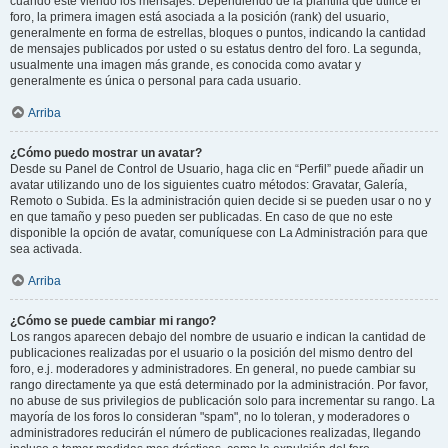
cuando esté viendo los mensajes. Dependiendo de la plantilla que utilice el
foro, la primera imagen está asociada a la posición (rank) del usuario,
generalmente en forma de estrellas, bloques o puntos, indicando la cantidad
de mensajes publicados por usted o su estatus dentro del foro. La segunda,
usualmente una imagen más grande, es conocida como avatar y
generalmente es única o personal para cada usuario.
Arriba
¿Cómo puedo mostrar un avatar?
Desde su Panel de Control de Usuario, haga clic en “Perfil” puede añadir un
avatar utilizando uno de los siguientes cuatro métodos: Gravatar, Galería,
Remoto o Subida. Es la administración quien decide si se pueden usar o no y
en que tamaño y peso pueden ser publicadas. En caso de que no este
disponible la opción de avatar, comuníquese con La Administración para que
sea activada.
Arriba
¿Cómo se puede cambiar mi rango?
Los rangos aparecen debajo del nombre de usuario e indican la cantidad de
publicaciones realizadas por el usuario o la posición del mismo dentro del
foro, e.j. moderadores y administradores. En general, no puede cambiar su
rango directamente ya que está determinado por la administración. Por favor,
no abuse de sus privilegios de publicación solo para incrementar su rango. La
mayoría de los foros lo consideran "spam", no lo toleran, y moderadores o
administradores reducirán el número de publicaciones realizadas, llegando