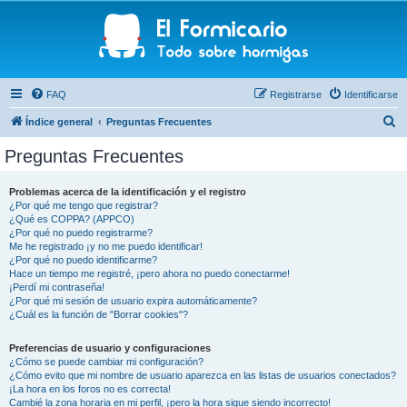
FAQ
Registrarse
Identificarse
B
Índice general
Preguntas Frecuentes
u
Preguntas Frecuentes
s
c
Problemas acerca de la identificación y el registro
¿Por qué me tengo que registrar?
a
¿Qué es COPPA? (APPCO)
r
¿Por qué no puedo registrarme?
Me he registrado ¡y no me puedo identificar!
¿Por qué no puedo identificarme?
Hace un tiempo me registré, ¡pero ahora no puedo conectarme!
¡Perdí mi contraseña!
¿Por qué mi sesión de usuario expira automáticamente?
¿Cuál es la función de "Borrar cookies"?
Preferencias de usuario y configuraciones
¿Cómo se puede cambiar mi configuración?
¿Cómo evito que mi nombre de usuario aparezca en las listas de usuarios conectados?
¡La hora en los foros no es correcta!
Cambié la zona horaria en mi perfil, ¡pero la hora sigue siendo incorrecto!