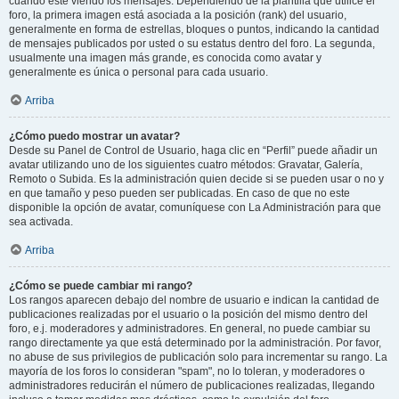
cuando esté viendo los mensajes. Dependiendo de la plantilla que utilice el
foro, la primera imagen está asociada a la posición (rank) del usuario,
generalmente en forma de estrellas, bloques o puntos, indicando la cantidad
de mensajes publicados por usted o su estatus dentro del foro. La segunda,
usualmente una imagen más grande, es conocida como avatar y
generalmente es única o personal para cada usuario.
Arriba
¿Cómo puedo mostrar un avatar?
Desde su Panel de Control de Usuario, haga clic en “Perfil” puede añadir un
avatar utilizando uno de los siguientes cuatro métodos: Gravatar, Galería,
Remoto o Subida. Es la administración quien decide si se pueden usar o no y
en que tamaño y peso pueden ser publicadas. En caso de que no este
disponible la opción de avatar, comuníquese con La Administración para que
sea activada.
Arriba
¿Cómo se puede cambiar mi rango?
Los rangos aparecen debajo del nombre de usuario e indican la cantidad de
publicaciones realizadas por el usuario o la posición del mismo dentro del
foro, e.j. moderadores y administradores. En general, no puede cambiar su
rango directamente ya que está determinado por la administración. Por favor,
no abuse de sus privilegios de publicación solo para incrementar su rango. La
mayoría de los foros lo consideran "spam", no lo toleran, y moderadores o
administradores reducirán el número de publicaciones realizadas, llegando