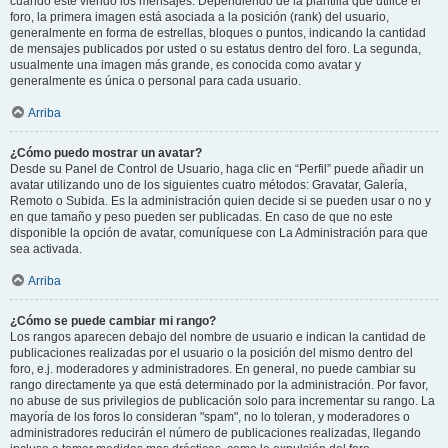
cuando esté viendo los mensajes. Dependiendo de la plantilla que utilice el
foro, la primera imagen está asociada a la posición (rank) del usuario,
generalmente en forma de estrellas, bloques o puntos, indicando la cantidad
de mensajes publicados por usted o su estatus dentro del foro. La segunda,
usualmente una imagen más grande, es conocida como avatar y
generalmente es única o personal para cada usuario.
Arriba
¿Cómo puedo mostrar un avatar?
Desde su Panel de Control de Usuario, haga clic en “Perfil” puede añadir un
avatar utilizando uno de los siguientes cuatro métodos: Gravatar, Galería,
Remoto o Subida. Es la administración quien decide si se pueden usar o no y
en que tamaño y peso pueden ser publicadas. En caso de que no este
disponible la opción de avatar, comuníquese con La Administración para que
sea activada.
Arriba
¿Cómo se puede cambiar mi rango?
Los rangos aparecen debajo del nombre de usuario e indican la cantidad de
publicaciones realizadas por el usuario o la posición del mismo dentro del
foro, e.j. moderadores y administradores. En general, no puede cambiar su
rango directamente ya que está determinado por la administración. Por favor,
no abuse de sus privilegios de publicación solo para incrementar su rango. La
mayoría de los foros lo consideran "spam", no lo toleran, y moderadores o
administradores reducirán el número de publicaciones realizadas, llegando