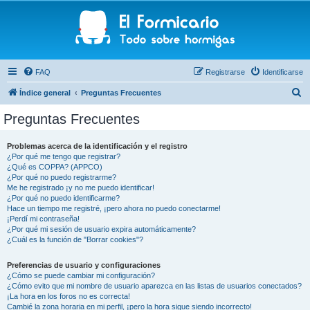
FAQ
Registrarse
Identificarse
B
Índice general
Preguntas Frecuentes
u
Preguntas Frecuentes
s
c
Problemas acerca de la identificación y el registro
¿Por qué me tengo que registrar?
a
¿Qué es COPPA? (APPCO)
r
¿Por qué no puedo registrarme?
Me he registrado ¡y no me puedo identificar!
¿Por qué no puedo identificarme?
Hace un tiempo me registré, ¡pero ahora no puedo conectarme!
¡Perdí mi contraseña!
¿Por qué mi sesión de usuario expira automáticamente?
¿Cuál es la función de "Borrar cookies"?
Preferencias de usuario y configuraciones
¿Cómo se puede cambiar mi configuración?
¿Cómo evito que mi nombre de usuario aparezca en las listas de usuarios conectados?
¡La hora en los foros no es correcta!
Cambié la zona horaria en mi perfil, ¡pero la hora sigue siendo incorrecto!