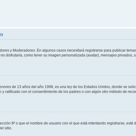
ro
adores y Moderadores. En algunos casos necesitará registrarse para publicar temas
no disfrutaría, como tener su imagen personalizada (avatar), mensajes privados, s
res de 13 años del año 1998, es una ley de los Estados Unidos, donde se solicita 
to y ratificado con el consentimiento de los padres o con algún otro método de rec
ección IP o que el nombre de usuario con el que está intentando registrarse, esté 
l sitio.