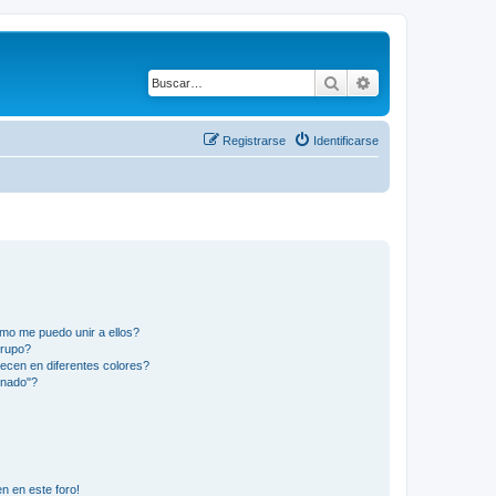
Buscar
Búsqueda avanza
Registrarse
Identificarse
mo me puedo unir a ellos?
Grupo?
ecen en diferentes colores?
inado"?
n en este foro!