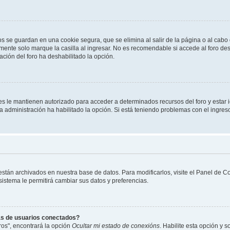
os se guardan en una cookie segura, que se elimina al salir de la página o al cab
ente solo marque la casilla al ingresar. No es recomendable si accede al foro des
tración del foro ha deshabilitado la opción.
les le mantienen autorizado para acceder a determinados recursos del foro y estar
 la administración ha habilitado la opción. Si está teniendo problemas con el ingres
 están archivados en nuestra base de datos. Para modificarlos, visite el Panel de 
 sistema le permitirá cambiar sus datos y preferencias.
as de usuarios conectados?
os", encontrará la opción
Ocultar mi estado de conexións
. Habilite esta opción y 