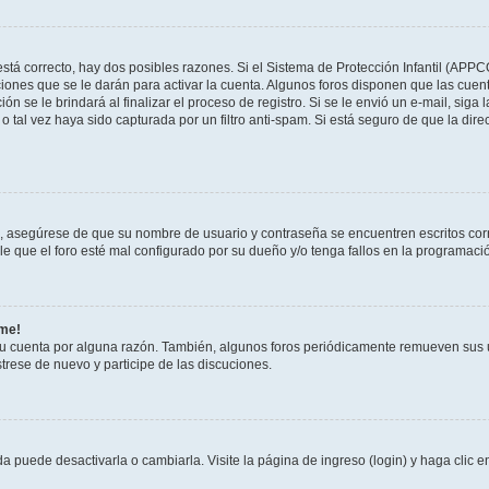
stá correcto, hay dos posibles razones. Si el Sistema de Protección Infantil (APPC
iones que se le darán para activar la cuenta. Algunos foros disponen que las cuen
ón se le brindará al finalizar el proceso de registro. Si se le envió un e-mail, siga
o tal vez haya sido capturada por un filtro anti-spam. Si está seguro de que la di
o, asegúrese de que su nombre de usuario y contraseña se encuentren escritos co
 que el foro esté mal configurado por su dueño y/o tenga fallos en la programació
rme!
su cuenta por alguna razón. También, algunos foros periódicamente remueven sus 
strese de nuevo y participe de las discuciones.
 puede desactivarla o cambiarla. Visite la página de ingreso (login) y haga clic 