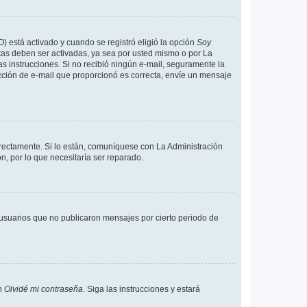
O) está activado y cuando se registró eligió la opción
Soy
tas deben ser activadas, ya sea por usted mismo o por La
 las instrucciones. Si no recibió ningún e-mail, seguramente la
rección de e-mail que proporcionó es correcta, envíe un mensaje
rrectamente. Si lo están, comuníquese con La Administración
n, por lo que necesitaría ser reparado.
usuarios que no publicaron mensajes por cierto periodo de
en
Olvidé mi contraseña
. Siga las instrucciones y estará