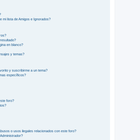
?
e mi lista de Amigos e Ignorados?
ros?
resultado?
ina en blanco?
nsajes y temas?
vorito y suscribirme a un tema?
emas específicos?
ste foro?
tos?
busos o usos ilegales relacionados con este foro?
Administrador?