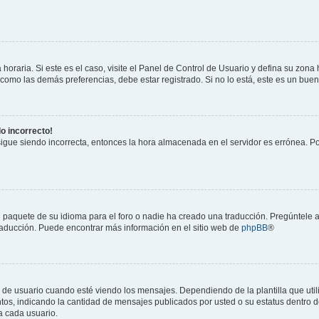
horaria. Si este es el caso, visite el Panel de Control de Usuario y defina su zona
 como las demás preferencias, debe estar registrado. Si no lo está, este es un bu
do incorrecto!
 sigue siendo incorrecta, entonces la hora almacenada en el servidor es errónea. P
 paquete de su idioma para el foro o nadie ha creado una traducción. Pregúntele a
 traducción. Puede encontrar más información en el sitio web de
phpBB
®
suario cuando esté viendo los mensajes. Dependiendo de la plantilla que utilice
ntos, indicando la cantidad de mensajes publicados por usted o su estatus dentro
a cada usuario.