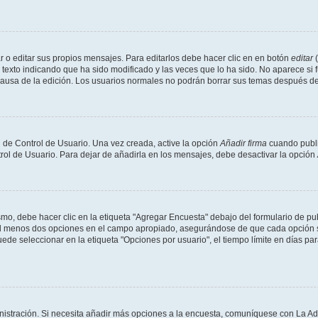
 o editar sus propios mensajes. Para editarlos debe hacer clic en en botón
editar
(
texto indicando que ha sido modificado y las veces que lo ha sido. No aparece si 
a causa de la edición. Los usuarios normales no podrán borrar sus temas después 
 de Control de Usuario. Una vez creada, active la opción
Añadir firma
cuando publi
trol de Usuario. Para dejar de añadirla en los mensajes, debe desactivar la opción
o, debe hacer clic en la etiqueta "Agregar Encuesta" debajo del formulario de publi
 al menos dos opciones en el campo apropiado, asegurándose de que cada opción se
 seleccionar en la etiqueta "Opciones por usuario", el tiempo límite en días para 
inistración. Si necesita añadir más opciones a la encuesta, comuníquese con La Ad