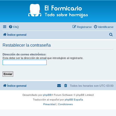
FAQ
Registrarse
Identificarse
B
Índice general
u
Restablecer la contraseña
s
c
Dirección de correo electrónico:
Esta debe ser la dirección de email que introdujiste al registrarte.
a
r
Índice general
Todos los horarios son
UTC-03:00
Desarrollado por
phpBB
® Forum Software © phpBB Limited
Traducción al español por
phpBB España
Privacidad
|
Condiciones