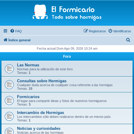
FAQ
Registrarse
Identificarse
B
Índice general
u
Fecha actual Dom Ago 09, 2026 10:24 am
s
Foro
c
Las Normas
a
Normas para la utilización de este foro
Temas:
1
r
Consultas sobre Hormigas
Cualquier duda acerca de cualquier cosa referente a las hormigas
Temas:
15
Formicarios
El lugar para compartir ideas y fotos de nuestros hormigueros
Temas:
3
Intercambio de Hormigas
Los intercambios sólo deben realizarse dentro de un mismo país.
Temas:
1
Noticias y curiosidades
Noticias acerca de las hormigas