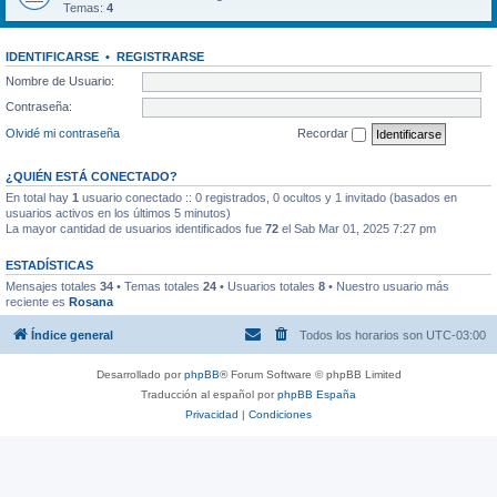
Temas:
4
IDENTIFICARSE
•
REGISTRARSE
Nombre de Usuario:
Contraseña:
Olvidé mi contraseña
Recordar
¿QUIÉN ESTÁ CONECTADO?
En total hay
1
usuario conectado :: 0 registrados, 0 ocultos y 1 invitado (basados en
usuarios activos en los últimos 5 minutos)
La mayor cantidad de usuarios identificados fue
72
el Sab Mar 01, 2025 7:27 pm
ESTADÍSTICAS
Mensajes totales
34
• Temas totales
24
• Usuarios totales
8
• Nuestro usuario más
reciente es
Rosana
Índice general
Todos los horarios son
UTC-03:00
Desarrollado por
phpBB
® Forum Software © phpBB Limited
Traducción al español por
phpBB España
Privacidad
|
Condiciones