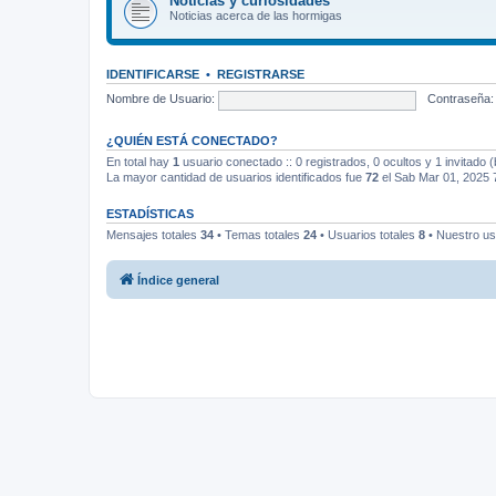
Noticias y curiosidades
Noticias acerca de las hormigas
IDENTIFICARSE
•
REGISTRARSE
Nombre de Usuario:
Contraseña:
¿QUIÉN ESTÁ CONECTADO?
En total hay
1
usuario conectado :: 0 registrados, 0 ocultos y 1 invitado 
La mayor cantidad de usuarios identificados fue
72
el Sab Mar 01, 2025 
ESTADÍSTICAS
Mensajes totales
34
• Temas totales
24
• Usuarios totales
8
• Nuestro us
Índice general