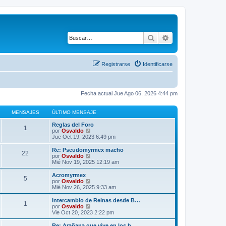
Buscar
Búsqueda avanza
Registrarse
Identificarse
Fecha actual Jue Ago 06, 2026 4:44 pm
MENSAJES
ÚLTIMO MENSAJE
Reglas del Foro
1
V
por
Osvaldo
e
Jue Oct 19, 2023 6:49 pm
r
ú
Re: Pseudomyrmex macho
22
l
V
por
Osvaldo
t
e
Mié Nov 19, 2025 12:19 am
i
r
m
ú
Acromyrmex
5
o
l
V
por
Osvaldo
m
t
e
Mié Nov 26, 2025 9:33 am
e
i
r
n
m
ú
Intercambio de Reinas desde B…
s
1
o
l
V
por
Osvaldo
a
m
t
e
Vie Oct 20, 2023 2:22 pm
j
e
i
r
e
n
m
ú
Re: Arañana que vive en los h…