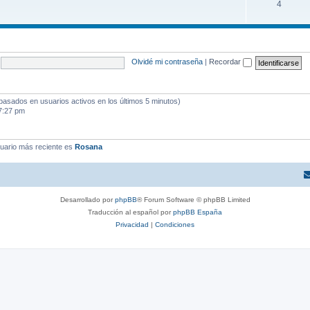
4
Olvidé mi contraseña
|
Recordar
(basados en usuarios activos en los últimos 5 minutos)
7:27 pm
uario más reciente es
Rosana
Desarrollado por
phpBB
® Forum Software © phpBB Limited
Traducción al español por
phpBB España
Privacidad
|
Condiciones