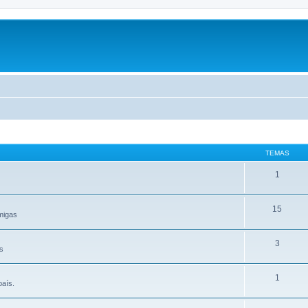
TEMAS
1
15
migas
3
os
1
país.