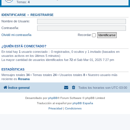
Temas:
4
IDENTIFICARSE
•
REGISTRARSE
Nombre de Usuario:
Contraseña:
Olvidé mi contraseña
Recordar
¿QUIÉN ESTÁ CONECTADO?
En total hay
1
usuario conectado :: 0 registrados, 0 ocultos y 1 invitado (basados en
usuarios activos en los últimos 5 minutos)
La mayor cantidad de usuarios identificados fue
72
el Sab Mar 01, 2025 7:27 pm
ESTADÍSTICAS
Mensajes totales
34
• Temas totales
24
• Usuarios totales
8
• Nuestro usuario más
reciente es
Rosana
Índice general
Todos los horarios son
UTC-03:00
Desarrollado por
phpBB
® Forum Software © phpBB Limited
Traducción al español por
phpBB España
Privacidad
|
Condiciones