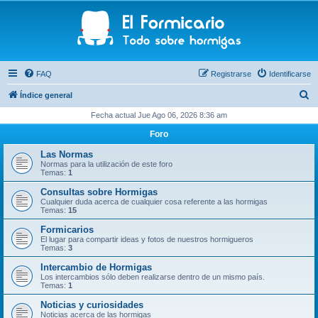
FAQ
Registrarse
Identificarse
B
Índice general
u
Fecha actual Jue Ago 06, 2026 8:36 am
s
Foro
c
Las Normas
a
Normas para la utilización de este foro
Temas:
1
r
Consultas sobre Hormigas
Cualquier duda acerca de cualquier cosa referente a las hormigas
Temas:
15
Formicarios
El lugar para compartir ideas y fotos de nuestros hormigueros
Temas:
3
Intercambio de Hormigas
Los intercambios sólo deben realizarse dentro de un mismo país.
Temas:
1
Noticias y curiosidades
Noticias acerca de las hormigas