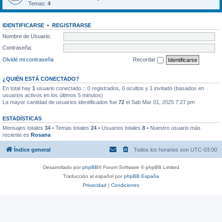
Temas:
4
IDENTIFICARSE
•
REGISTRARSE
Nombre de Usuario:
Contraseña:
Olvidé mi contraseña
Recordar
¿QUIÉN ESTÁ CONECTADO?
En total hay
1
usuario conectado :: 0 registrados, 0 ocultos y 1 invitado (basados en
usuarios activos en los últimos 5 minutos)
La mayor cantidad de usuarios identificados fue
72
el Sab Mar 01, 2025 7:27 pm
ESTADÍSTICAS
Mensajes totales
34
• Temas totales
24
• Usuarios totales
8
• Nuestro usuario más
reciente es
Rosana
Índice general
Todos los horarios son
UTC-03:00
Desarrollado por
phpBB
® Forum Software © phpBB Limited
Traducción al español por
phpBB España
Privacidad
|
Condiciones