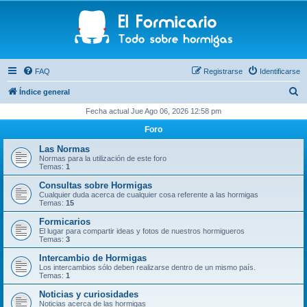
FAQ
Registrarse
Identificarse
B
Índice general
u
Fecha actual Jue Ago 06, 2026 12:58 pm
s
Foro
c
Las Normas
a
Normas para la utilización de este foro
Temas:
1
r
Consultas sobre Hormigas
Cualquier duda acerca de cualquier cosa referente a las hormigas
Temas:
15
Formicarios
El lugar para compartir ideas y fotos de nuestros hormigueros
Temas:
3
Intercambio de Hormigas
Los intercambios sólo deben realizarse dentro de un mismo país.
Temas:
1
Noticias y curiosidades
Noticias acerca de las hormigas