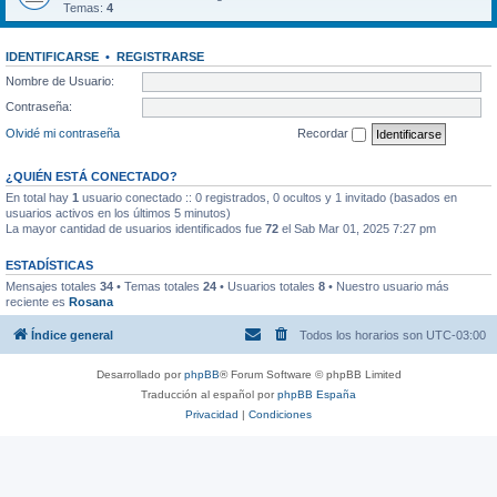
Temas:
4
IDENTIFICARSE
•
REGISTRARSE
Nombre de Usuario:
Contraseña:
Olvidé mi contraseña
Recordar
¿QUIÉN ESTÁ CONECTADO?
En total hay
1
usuario conectado :: 0 registrados, 0 ocultos y 1 invitado (basados en
usuarios activos en los últimos 5 minutos)
La mayor cantidad de usuarios identificados fue
72
el Sab Mar 01, 2025 7:27 pm
ESTADÍSTICAS
Mensajes totales
34
• Temas totales
24
• Usuarios totales
8
• Nuestro usuario más
reciente es
Rosana
Índice general
Todos los horarios son
UTC-03:00
Desarrollado por
phpBB
® Forum Software © phpBB Limited
Traducción al español por
phpBB España
Privacidad
|
Condiciones