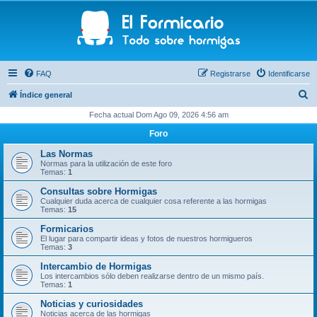
FAQ
Registrarse
Identificarse
B
Índice general
u
Fecha actual Dom Ago 09, 2026 4:56 am
s
Foro
c
Las Normas
a
Normas para la utilización de este foro
Temas:
1
r
Consultas sobre Hormigas
Cualquier duda acerca de cualquier cosa referente a las hormigas
Temas:
15
Formicarios
El lugar para compartir ideas y fotos de nuestros hormigueros
Temas:
3
Intercambio de Hormigas
Los intercambios sólo deben realizarse dentro de un mismo país.
Temas:
1
Noticias y curiosidades
Noticias acerca de las hormigas