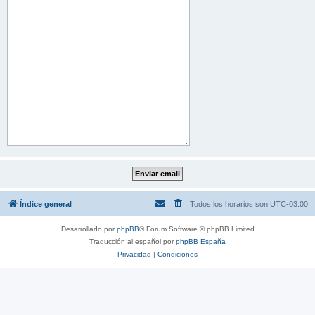
Índice general
Todos los horarios son
UTC-03:00
Desarrollado por
phpBB
® Forum Software © phpBB Limited
Traducción al español por
phpBB España
Privacidad
|
Condiciones