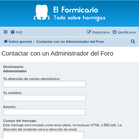
FAQ
Registrarse
Identificarse
B
Índice general
Contactar con un Administrador del Foro
u
Contactar con un Administrador del Foro
s
c
Destinatario:
Administrador
a
r
Tu dirección de correo electrónico:
Tu nombre:
Asunto:
Cuerpo del mensaje:
Este mensaje será enviado como texto plano, no incluyas HTML o BBCode. La
dirección del remitente será tu dirección de email.