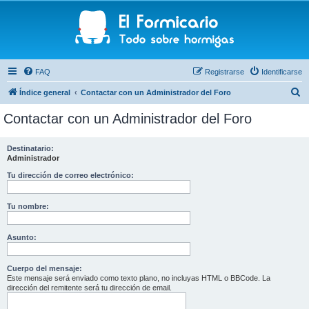
FAQ
Registrarse
Identificarse
B
Índice general
Contactar con un Administrador del Foro
u
Contactar con un Administrador del Foro
s
c
Destinatario:
Administrador
a
r
Tu dirección de correo electrónico:
Tu nombre:
Asunto:
Cuerpo del mensaje:
Este mensaje será enviado como texto plano, no incluyas HTML o BBCode. La
dirección del remitente será tu dirección de email.