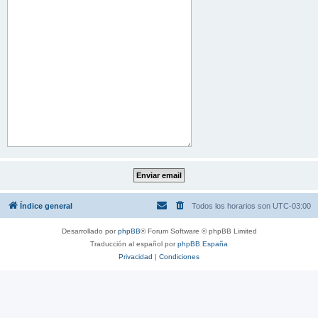
Índice general
Todos los horarios son
UTC-03:00
Desarrollado por
phpBB
® Forum Software © phpBB Limited
Traducción al español por
phpBB España
Privacidad
|
Condiciones