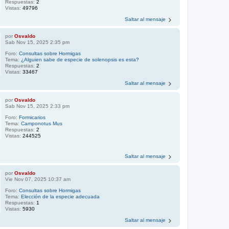
Respuestas:
2
Vistas:
49796
Saltar al mensaje
por
Osvaldo
Sab Nov 15, 2025 2:35 pm
Foro:
Consultas sobre Hormigas
Tema:
¿Alguien sabe de especie de solenopsis es esta?
Respuestas:
2
Vistas:
33467
Saltar al mensaje
por
Osvaldo
Sab Nov 15, 2025 2:33 pm
Foro:
Formicarios
Tema:
Camponotus Mus
Respuestas:
2
Vistas:
244525
Saltar al mensaje
por
Osvaldo
Vie Nov 07, 2025 10:37 am
Foro:
Consultas sobre Hormigas
Tema:
Elección de la especie adecuada
Respuestas:
1
Vistas:
5930
Saltar al mensaje