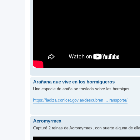
Arañana que vive en los hormigueros
Una especie de araña se traslada sobre las hormigas
https://iadiza.conicet.gov.ar/descubren ... ransporte/
Acromyrmex
Capturé 2 reinas de Acromyrmex, con suerte alguna de ella