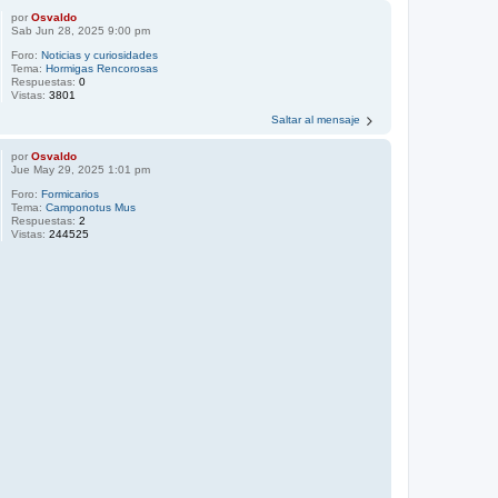
por
Osvaldo
Sab Jun 28, 2025 9:00 pm
Foro:
Noticias y curiosidades
Tema:
Hormigas Rencorosas
Respuestas:
0
Vistas:
3801
Saltar al mensaje
por
Osvaldo
Jue May 29, 2025 1:01 pm
Foro:
Formicarios
Tema:
Camponotus Mus
Respuestas:
2
Vistas:
244525