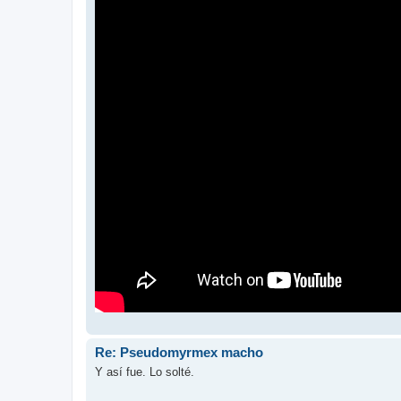
Re: Pseudomyrmex macho
Y así fue. Lo solté.