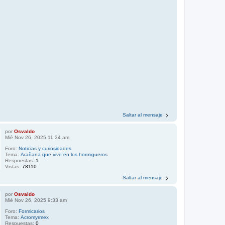
Saltar al mensaje
por
Osvaldo
Mié Nov 26, 2025 11:34 am
Foro:
Noticias y curiosidades
Tema:
Arañana que vive en los hormigueros
Respuestas:
1
Vistas:
78110
Saltar al mensaje
por
Osvaldo
Mié Nov 26, 2025 9:33 am
Foro:
Formicarios
Tema:
Acromyrmex
Respuestas:
0