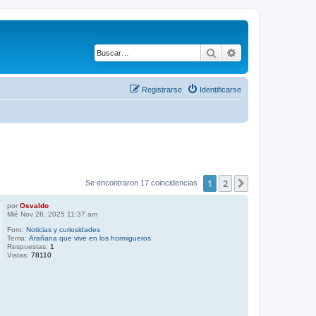
Buscar
Búsqueda avanza
Registrarse
Identificarse
1
2
Siguiente
Se encontraron 17 coincidencias
por
Osvaldo
Mié Nov 26, 2025 11:37 am
Foro:
Noticias y curiosidades
Tema:
Arañana que vive en los hormigueros
Respuestas:
1
Vistas:
78110