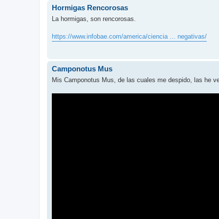
Hormigas Rencorosas
La hormigas, son rencorosas.
https://www.infobae.com/america/ciencia ... negativas/
Camponotus Mus
Mis Camponotus Mus, de las cuales me despido, las he ve