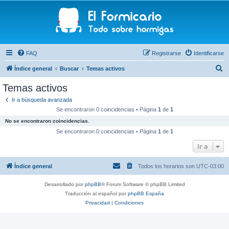
FAQ
Registrarse
Identificarse
B
Índice general
Buscar
Temas activos
u
Temas activos
s
Ir a búsqueda avanzada
c
Se encontraron 0 coincidencias • Página
1
de
1
a
No se encontraron coincidencias.
r
Se encontraron 0 coincidencias • Página
1
de
1
Ir a
Índice general
Todos los horarios son
UTC-03:00
Desarrollado por
phpBB
® Forum Software © phpBB Limited
Traducción al español por
phpBB España
Privacidad
|
Condiciones