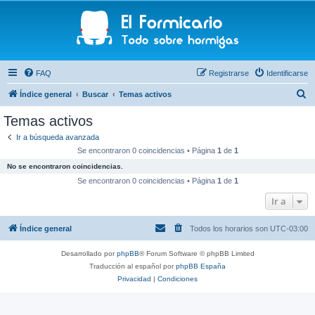
FAQ
Registrarse
Identificarse
B
Índice general
Buscar
Temas activos
u
Temas activos
s
Ir a búsqueda avanzada
c
Se encontraron 0 coincidencias • Página
1
de
1
a
No se encontraron coincidencias.
r
Se encontraron 0 coincidencias • Página
1
de
1
Ir a
Índice general
Todos los horarios son
UTC-03:00
Desarrollado por
phpBB
® Forum Software © phpBB Limited
Traducción al español por
phpBB España
Privacidad
|
Condiciones