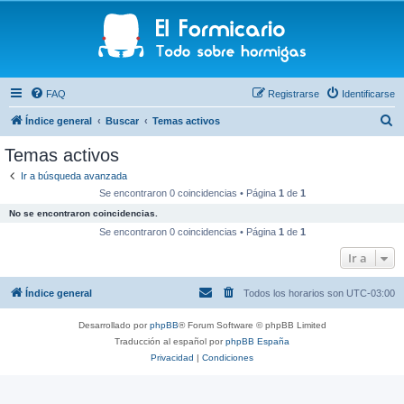
FAQ
Registrarse
Identificarse
B
Índice general
Buscar
Temas activos
u
Temas activos
s
Ir a búsqueda avanzada
c
Se encontraron 0 coincidencias • Página
1
de
1
a
No se encontraron coincidencias.
r
Se encontraron 0 coincidencias • Página
1
de
1
Ir a
Índice general
Todos los horarios son
UTC-03:00
Desarrollado por
phpBB
® Forum Software © phpBB Limited
Traducción al español por
phpBB España
Privacidad
|
Condiciones