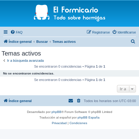
FAQ
Registrarse
Identificarse
B
Índice general
Buscar
Temas activos
u
Temas activos
s
Ir a búsqueda avanzada
c
Se encontraron 0 coincidencias • Página
1
de
1
a
No se encontraron coincidencias.
r
Se encontraron 0 coincidencias • Página
1
de
1
Ir a
Índice general
Todos los horarios son
UTC-03:00
Desarrollado por
phpBB
® Forum Software © phpBB Limited
Traducción al español por
phpBB España
Privacidad
|
Condiciones