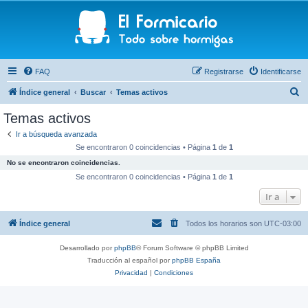
FAQ
Registrarse
Identificarse
B
Índice general
Buscar
Temas activos
u
Temas activos
s
Ir a búsqueda avanzada
c
Se encontraron 0 coincidencias • Página
1
de
1
a
No se encontraron coincidencias.
r
Se encontraron 0 coincidencias • Página
1
de
1
Ir a
Índice general
Todos los horarios son
UTC-03:00
Desarrollado por
phpBB
® Forum Software © phpBB Limited
Traducción al español por
phpBB España
Privacidad
|
Condiciones