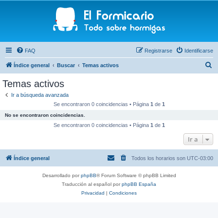
FAQ
Registrarse
Identificarse
B
Índice general
Buscar
Temas activos
u
Temas activos
s
Ir a búsqueda avanzada
c
Se encontraron 0 coincidencias • Página
1
de
1
a
No se encontraron coincidencias.
r
Se encontraron 0 coincidencias • Página
1
de
1
Ir a
Índice general
Todos los horarios son
UTC-03:00
Desarrollado por
phpBB
® Forum Software © phpBB Limited
Traducción al español por
phpBB España
Privacidad
|
Condiciones