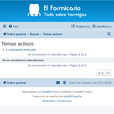
FAQ
Registrarse
Identificarse
B
Índice general
Buscar
Temas activos
u
Temas activos
s
Ir a búsqueda avanzada
c
Se encontraron 0 coincidencias • Página
1
de
1
a
No se encontraron coincidencias.
r
Se encontraron 0 coincidencias • Página
1
de
1
Ir a
Índice general
Todos los horarios son
UTC-03:00
Desarrollado por
phpBB
® Forum Software © phpBB Limited
Traducción al español por
phpBB España
Privacidad
|
Condiciones