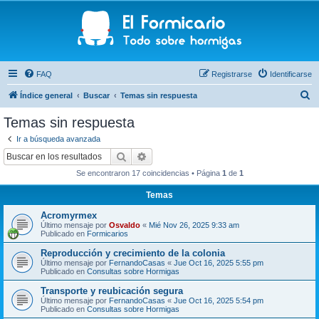
FAQ
Registrarse
Identificarse
B
Índice general
Buscar
Temas sin respuesta
u
Temas sin respuesta
s
Ir a búsqueda avanzada
c
Buscar
Búsqueda avanzada
a
Se encontraron 17 coincidencias • Página
1
de
1
r
Temas
Acromyrmex
Último mensaje por
Osvaldo
«
Mié Nov 26, 2025 9:33 am
Publicado en
Formicarios
Reproducción y crecimiento de la colonia
Último mensaje por
FernandoCasas
«
Jue Oct 16, 2025 5:55 pm
Publicado en
Consultas sobre Hormigas
Transporte y reubicación segura
Último mensaje por
FernandoCasas
«
Jue Oct 16, 2025 5:54 pm
Publicado en
Consultas sobre Hormigas