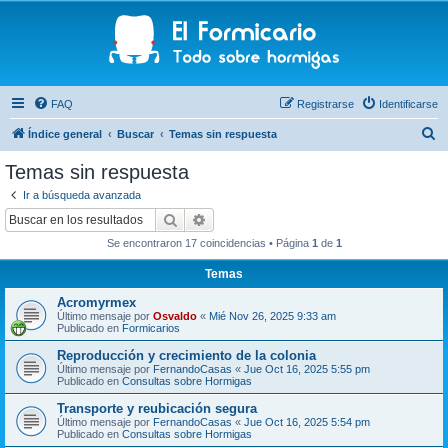
FAQ
Registrarse
Identificarse
B
Índice general
Buscar
Temas sin respuesta
u
Temas sin respuesta
s
Ir a búsqueda avanzada
c
Buscar
Búsqueda avanzada
a
Se encontraron 17 coincidencias • Página
1
de
1
r
Temas
Acromyrmex
Último mensaje por
Osvaldo
«
Mié Nov 26, 2025 9:33 am
Publicado en
Formicarios
Reproducción y crecimiento de la colonia
Último mensaje por
FernandoCasas
«
Jue Oct 16, 2025 5:55 pm
Publicado en
Consultas sobre Hormigas
Transporte y reubicación segura
Último mensaje por
FernandoCasas
«
Jue Oct 16, 2025 5:54 pm
Publicado en
Consultas sobre Hormigas