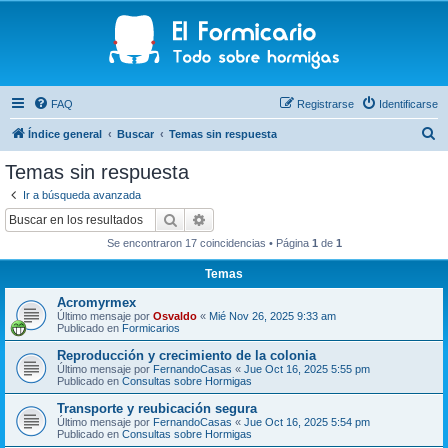
FAQ
Registrarse
Identificarse
B
Índice general
Buscar
Temas sin respuesta
u
Temas sin respuesta
s
Ir a búsqueda avanzada
c
Buscar
Búsqueda avanzada
a
Se encontraron 17 coincidencias • Página
1
de
1
r
Temas
Acromyrmex
Último mensaje por
Osvaldo
«
Mié Nov 26, 2025 9:33 am
Publicado en
Formicarios
Reproducción y crecimiento de la colonia
Último mensaje por
FernandoCasas
«
Jue Oct 16, 2025 5:55 pm
Publicado en
Consultas sobre Hormigas
Transporte y reubicación segura
Último mensaje por
FernandoCasas
«
Jue Oct 16, 2025 5:54 pm
Publicado en
Consultas sobre Hormigas