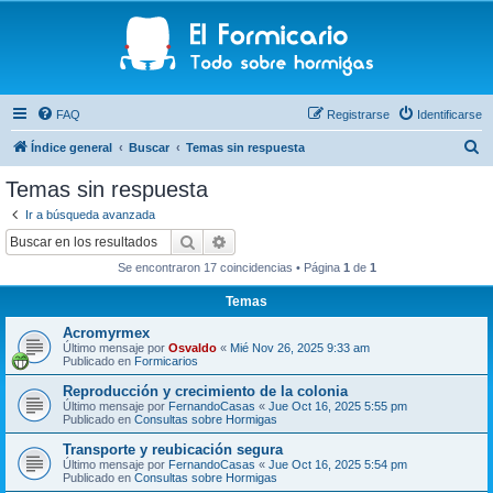
FAQ
Registrarse
Identificarse
B
Índice general
Buscar
Temas sin respuesta
u
Temas sin respuesta
s
Ir a búsqueda avanzada
c
Buscar
Búsqueda avanzada
a
Se encontraron 17 coincidencias • Página
1
de
1
r
Temas
Acromyrmex
Último mensaje por
Osvaldo
«
Mié Nov 26, 2025 9:33 am
Publicado en
Formicarios
Reproducción y crecimiento de la colonia
Último mensaje por
FernandoCasas
«
Jue Oct 16, 2025 5:55 pm
Publicado en
Consultas sobre Hormigas
Transporte y reubicación segura
Último mensaje por
FernandoCasas
«
Jue Oct 16, 2025 5:54 pm
Publicado en
Consultas sobre Hormigas