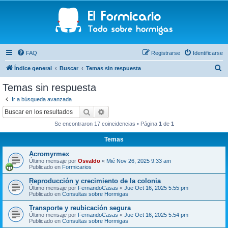
FAQ
Registrarse
Identificarse
B
Índice general
Buscar
Temas sin respuesta
u
Temas sin respuesta
s
Ir a búsqueda avanzada
c
Buscar
Búsqueda avanzada
a
Se encontraron 17 coincidencias • Página
1
de
1
r
Temas
Acromyrmex
Último mensaje por
Osvaldo
«
Mié Nov 26, 2025 9:33 am
Publicado en
Formicarios
Reproducción y crecimiento de la colonia
Último mensaje por
FernandoCasas
«
Jue Oct 16, 2025 5:55 pm
Publicado en
Consultas sobre Hormigas
Transporte y reubicación segura
Último mensaje por
FernandoCasas
«
Jue Oct 16, 2025 5:54 pm
Publicado en
Consultas sobre Hormigas