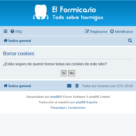
FAQ
Registrarse
Identificarse
B
Índice general
u
Borrar cookies
s
c
¿Estás seguro de querer borrar todas las cookies de este sitio?
a
r
Índice general
Todos los horarios son
UTC-03:00
Desarrollado por
phpBB
® Forum Software © phpBB Limited
Traducción al español por
phpBB España
Privacidad
|
Condiciones