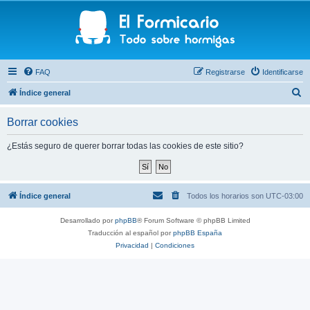
FAQ
Registrarse
Identificarse
B
Índice general
u
Borrar cookies
s
c
¿Estás seguro de querer borrar todas las cookies de este sitio?
a
r
Índice general
Todos los horarios son
UTC-03:00
Desarrollado por
phpBB
® Forum Software © phpBB Limited
Traducción al español por
phpBB España
Privacidad
|
Condiciones