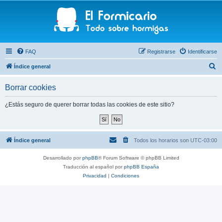
FAQ
Registrarse
Identificarse
B
Índice general
u
Borrar cookies
s
c
¿Estás seguro de querer borrar todas las cookies de este sitio?
a
r
Índice general
Todos los horarios son
UTC-03:00
Desarrollado por
phpBB
® Forum Software © phpBB Limited
Traducción al español por
phpBB España
Privacidad
|
Condiciones