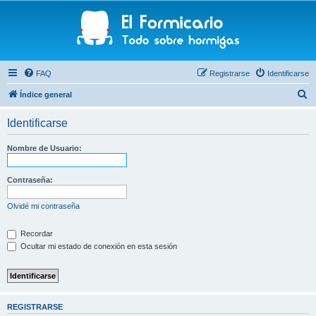
FAQ
Registrarse
Identificarse
B
Índice general
u
Identificarse
s
c
Nombre de Usuario:
a
r
Contraseña:
Olvidé mi contraseña
Recordar
Ocultar mi estado de conexión en esta sesión
REGISTRARSE