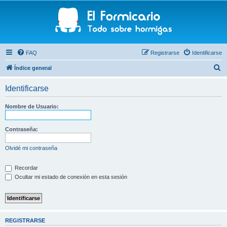
FAQ
Registrarse
Identificarse
B
Índice general
u
Identificarse
s
c
Nombre de Usuario:
a
r
Contraseña:
Olvidé mi contraseña
Recordar
Ocultar mi estado de conexión en esta sesión
REGISTRARSE