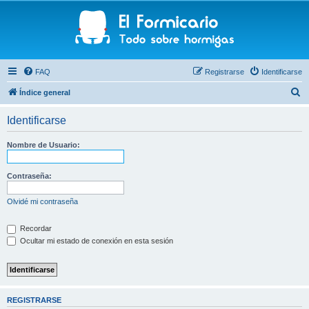
FAQ
Registrarse
Identificarse
B
Índice general
u
Identificarse
s
c
Nombre de Usuario:
a
r
Contraseña:
Olvidé mi contraseña
Recordar
Ocultar mi estado de conexión en esta sesión
REGISTRARSE