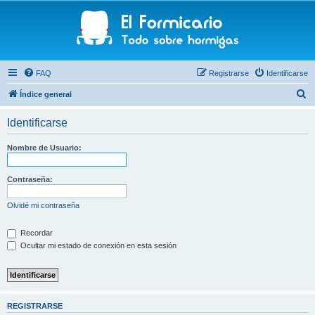
FAQ
Registrarse
Identificarse
B
Índice general
u
Identificarse
s
c
Nombre de Usuario:
a
r
Contraseña:
Olvidé mi contraseña
Recordar
Ocultar mi estado de conexión en esta sesión
REGISTRARSE