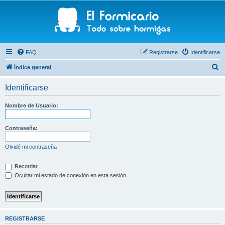
FAQ
Registrarse
Identificarse
B
Índice general
u
Identificarse
s
c
Nombre de Usuario:
a
r
Contraseña:
Olvidé mi contraseña
Recordar
Ocultar mi estado de conexión en esta sesión
REGISTRARSE