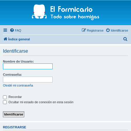
FAQ
Registrarse
Identificarse
B
Índice general
u
Identificarse
s
c
Nombre de Usuario:
a
r
Contraseña:
Olvidé mi contraseña
Recordar
Ocultar mi estado de conexión en esta sesión
REGISTRARSE