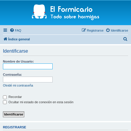
FAQ
Registrarse
Identificarse
B
Índice general
u
Identificarse
s
c
Nombre de Usuario:
a
r
Contraseña:
Olvidé mi contraseña
Recordar
Ocultar mi estado de conexión en esta sesión
REGISTRARSE