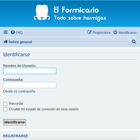
FAQ
Registrarse
Identificarse
B
Índice general
u
Identificarse
s
c
Nombre de Usuario:
a
r
Contraseña:
Olvidé mi contraseña
Recordar
Ocultar mi estado de conexión en esta sesión
REGISTRARSE