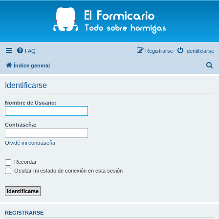
FAQ
Registrarse
Identificarse
B
Índice general
u
Identificarse
s
c
Nombre de Usuario:
a
r
Contraseña:
Olvidé mi contraseña
Recordar
Ocultar mi estado de conexión en esta sesión
REGISTRARSE