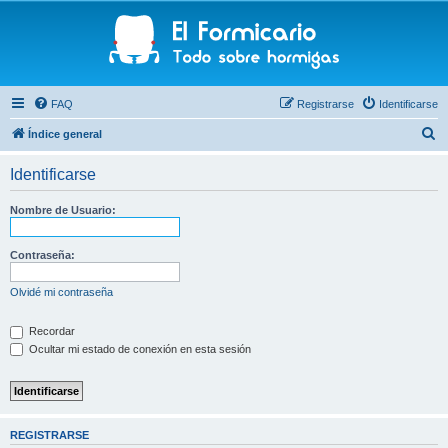
FAQ
Registrarse
Identificarse
B
Índice general
u
Identificarse
s
c
Nombre de Usuario:
a
r
Contraseña:
Olvidé mi contraseña
Recordar
Ocultar mi estado de conexión en esta sesión
REGISTRARSE