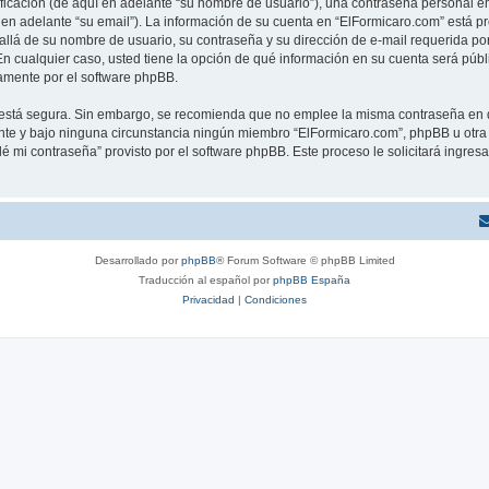
cación (de aquí en adelante “su nombre de usuario”), una contraseña personal emp
 en adelante “su email”). La información de su cuenta en “ElFormicaro.com” está pr
allá de su nombre de usuario, su contraseña y su dirección de e-mail requerida por
. En cualquier caso, usted tiene la opción de qué información en su cuenta será púb
camente por el software phpBB.
to está segura. Sin embargo, se recomienda que no emplee la misma contraseña en 
te y bajo ninguna circunstancia ningún miembro “ElFormicaro.com”, phpBB u otra t
idé mi contraseña” provisto por el software phpBB. Este proceso le solicitará ingre
Desarrollado por
phpBB
® Forum Software © phpBB Limited
Traducción al español por
phpBB España
Privacidad
|
Condiciones