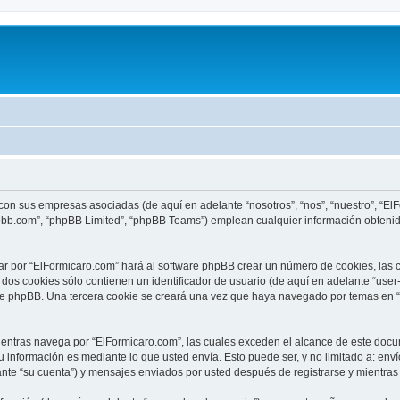
 con sus empresas asociadas (de aquí en adelante “nosotros”, “nos”, “nuestro”, “E
hpbb.com”, “phpBB Limited”, “phpBB Teams”) emplean cualquier información obtenid
ar por “ElFormicaro.com” hará al software phpBB crear un número de cookies, las
os cookies sólo contienen un identificador de usuario (de aquí en adelante “user-
are phpBB. Una tercera cookie se creará una vez que haya navegado por temas en “
tras navega por “ElFormicaro.com”, las cuales exceden el alcance de este docum
información es mediante lo que usted envía. Esto puede ser, y no limitado a: env
ante “su cuenta”) y mensajes enviados por usted después de registrarse y mientras 