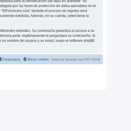
leada para la identificación (de aquí en adelante “su
otegida por las leyes de protección de datos aplicables en el
 “ElFormicaro.com” durante el proceso de registro será
licamente exhibida. Además, en su cuenta, usted tiene la
diferentes websites. Su contraseña garantiza el acceso a su
ercera parte, legítimamente le preguntará su contraseña. Si
sar su nombre de usuario y su email, luego el software phpBB
Contáctanos
Borrar cookies
Todos los horarios son
UTC-03:00