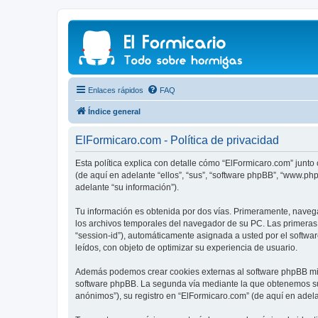
Enlaces rápidos
FAQ
Índice general
ElFormicaro.com - Política de privacidad
Esta política explica con detalle cómo “ElFormicaro.com” junto
(de aquí en adelante “ellos”, “sus”, “software phpBB”, “www.p
adelante “su información”).
Tu información es obtenida por dos vías. Primeramente, naveg
los archivos temporales del navegador de su PC. Las primeras d
“session-id”), automáticamente asignada a usted por el softw
leídos, con objeto de optimizar su experiencia de usuario.
Además podemos crear cookies externas al software phpBB mien
software phpBB. La segunda vía mediante la que obtenemos su 
anónimos”), su registro en “ElFormicaro.com” (de aquí en adel