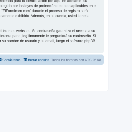
leada para la identificación (de aquí en adelante “su
otegida por las leyes de protección de datos aplicables en el
 “ElFormicaro.com” durante el proceso de registro será
licamente exhibida. Además, en su cuenta, usted tiene la
diferentes websites. Su contraseña garantiza el acceso a su
ercera parte, legítimamente le preguntará su contraseña. Si
sar su nombre de usuario y su email, luego el software phpBB
Contáctanos
Borrar cookies
Todos los horarios son
UTC-03:00