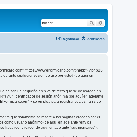
Buscar
Búsqueda avanza
Registrarse
Identificarse
lFormicaro.com”, “https://www.elformicario.com/phpbb”) y phpBB
a durante cualquier sesión de uso por usted (de aquí en
 cuales son un pequeño archivo de texto que se descargan en
id”) y un identificador de sesión anónima (de aquí en adelante
ElFormicaro.com” y se emplea para registrar cuales han sido
ento que solamente se refiere a las páginas creadas por el
íos como usuario anónimo (de aquí en adelante “envíos
se haya identificado (de aquí en adelante “sus mensajes”).