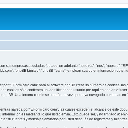
 con sus empresas asociadas (de aquí en adelante “nosotros”, “nos”, “nuestro”, “E
hpbb.com”, “phpBB Limited”, “phpBB Teams”) emplean cualquier información obtenid
ar por “ElFormicaro.com” hará al software phpBB crear un número de cookies, las
os cookies sólo contienen un identificador de usuario (de aquí en adelante “user-
are phpBB. Una tercera cookie se creará una vez que haya navegado por temas en “
tras navega por “ElFormicaro.com”, las cuales exceden el alcance de este docum
información es mediante lo que usted envía. Esto puede ser, y no limitado a: env
ante “su cuenta”) y mensajes enviados por usted después de registrarse y mientras 