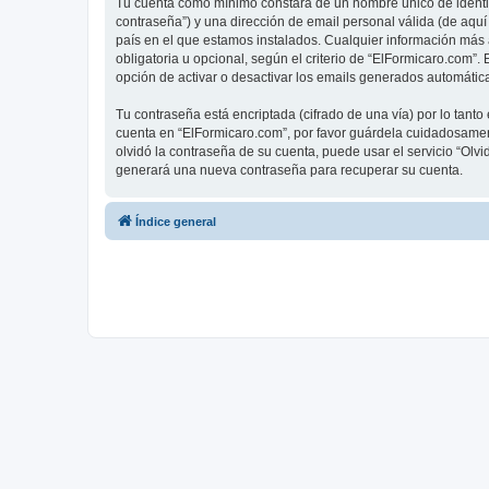
Tu cuenta como mínimo constará de un nombre único de identifi
contraseña”) y una dirección de email personal válida (de aquí
país en el que estamos instalados. Cualquier información más 
obligatoria u opcional, según el criterio de “ElFormicaro.com”
opción de activar o desactivar los emails generados automáti
Tu contraseña está encriptada (cifrado de una vía) por lo tan
cuenta en “ElFormicaro.com”, por favor guárdela cuidadosamen
olvidó la contraseña de su cuenta, puede usar el servicio “Olv
generará una nueva contraseña para recuperar su cuenta.
Índice general