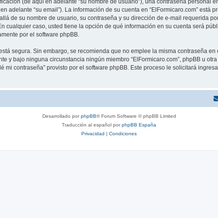
cación (de aquí en adelante “su nombre de usuario”), una contraseña personal emp
 en adelante “su email”). La información de su cuenta en “ElFormicaro.com” está pr
allá de su nombre de usuario, su contraseña y su dirección de e-mail requerida por
. En cualquier caso, usted tiene la opción de qué información en su cuenta será púb
camente por el software phpBB.
to está segura. Sin embargo, se recomienda que no emplee la misma contraseña en 
te y bajo ninguna circunstancia ningún miembro “ElFormicaro.com”, phpBB u otra t
idé mi contraseña” provisto por el software phpBB. Este proceso le solicitará ingre
Desarrollado por
phpBB
® Forum Software © phpBB Limited
Traducción al español por
phpBB España
Privacidad
|
Condiciones