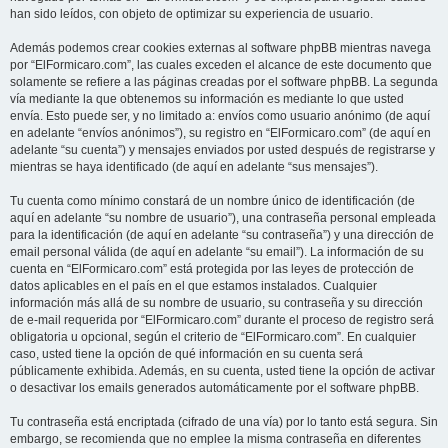
han sido leídos, con objeto de optimizar su experiencia de usuario.
Además podemos crear cookies externas al software phpBB mientras navega
por “ElFormicaro.com”, las cuales exceden el alcance de este documento que
solamente se refiere a las páginas creadas por el software phpBB. La segunda
vía mediante la que obtenemos su información es mediante lo que usted
envía. Esto puede ser, y no limitado a: envíos como usuario anónimo (de aquí
en adelante “envíos anónimos”), su registro en “ElFormicaro.com” (de aquí en
adelante “su cuenta”) y mensajes enviados por usted después de registrarse y
mientras se haya identificado (de aquí en adelante “sus mensajes”).
Tu cuenta como mínimo constará de un nombre único de identificación (de
aquí en adelante “su nombre de usuario”), una contraseña personal empleada
para la identificación (de aquí en adelante “su contraseña”) y una dirección de
email personal válida (de aquí en adelante “su email”). La información de su
cuenta en “ElFormicaro.com” está protegida por las leyes de protección de
datos aplicables en el país en el que estamos instalados. Cualquier
información más allá de su nombre de usuario, su contraseña y su dirección
de e-mail requerida por “ElFormicaro.com” durante el proceso de registro será
obligatoria u opcional, según el criterio de “ElFormicaro.com”. En cualquier
caso, usted tiene la opción de qué información en su cuenta será
públicamente exhibida. Además, en su cuenta, usted tiene la opción de activar
o desactivar los emails generados automáticamente por el software phpBB.
Tu contraseña está encriptada (cifrado de una vía) por lo tanto está segura. Sin
embargo, se recomienda que no emplee la misma contraseña en diferentes