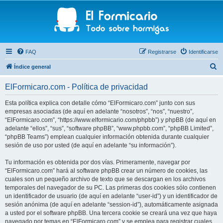
FAQ
Registrarse
Identificarse
B
Índice general
u
ElFormicaro.com - Política de privacidad
s
c
Esta política explica con detalle cómo “ElFormicaro.com” junto con sus
empresas asociadas (de aquí en adelante “nosotros”, “nos”, “nuestro”,
a
“ElFormicaro.com”, “https://www.elformicario.com/phpbb”) y phpBB (de aquí en
r
adelante “ellos”, “sus”, “software phpBB”, “www.phpbb.com”, “phpBB Limited”,
“phpBB Teams”) emplean cualquier información obtenida durante cualquier
sesión de uso por usted (de aquí en adelante “su información”).
Tu información es obtenida por dos vías. Primeramente, navegar por
“ElFormicaro.com” hará al software phpBB crear un número de cookies, las
cuales son un pequeño archivo de texto que se descargan en los archivos
temporales del navegador de su PC. Las primeras dos cookies sólo contienen
un identificador de usuario (de aquí en adelante “user-id”) y un identificador de
sesión anónima (de aquí en adelante “session-id”), automáticamente asignada
a usted por el software phpBB. Una tercera cookie se creará una vez que haya
navegado por temas en “ElFormicaro.com” y se emplea para registrar cuales