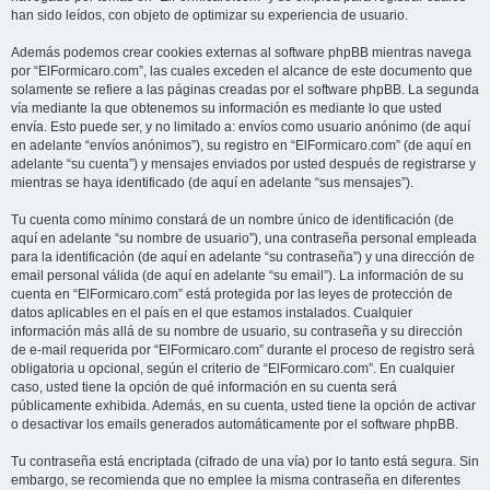
han sido leídos, con objeto de optimizar su experiencia de usuario.
Además podemos crear cookies externas al software phpBB mientras navega
por “ElFormicaro.com”, las cuales exceden el alcance de este documento que
solamente se refiere a las páginas creadas por el software phpBB. La segunda
vía mediante la que obtenemos su información es mediante lo que usted
envía. Esto puede ser, y no limitado a: envíos como usuario anónimo (de aquí
en adelante “envíos anónimos”), su registro en “ElFormicaro.com” (de aquí en
adelante “su cuenta”) y mensajes enviados por usted después de registrarse y
mientras se haya identificado (de aquí en adelante “sus mensajes”).
Tu cuenta como mínimo constará de un nombre único de identificación (de
aquí en adelante “su nombre de usuario”), una contraseña personal empleada
para la identificación (de aquí en adelante “su contraseña”) y una dirección de
email personal válida (de aquí en adelante “su email”). La información de su
cuenta en “ElFormicaro.com” está protegida por las leyes de protección de
datos aplicables en el país en el que estamos instalados. Cualquier
información más allá de su nombre de usuario, su contraseña y su dirección
de e-mail requerida por “ElFormicaro.com” durante el proceso de registro será
obligatoria u opcional, según el criterio de “ElFormicaro.com”. En cualquier
caso, usted tiene la opción de qué información en su cuenta será
públicamente exhibida. Además, en su cuenta, usted tiene la opción de activar
o desactivar los emails generados automáticamente por el software phpBB.
Tu contraseña está encriptada (cifrado de una vía) por lo tanto está segura. Sin
embargo, se recomienda que no emplee la misma contraseña en diferentes