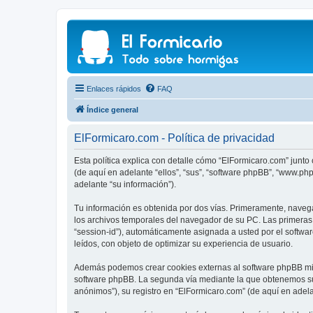
Enlaces rápidos
FAQ
Índice general
ElFormicaro.com - Política de privacidad
Esta política explica con detalle cómo “ElFormicaro.com” junto
(de aquí en adelante “ellos”, “sus”, “software phpBB”, “www.p
adelante “su información”).
Tu información es obtenida por dos vías. Primeramente, naveg
los archivos temporales del navegador de su PC. Las primeras d
“session-id”), automáticamente asignada a usted por el softw
leídos, con objeto de optimizar su experiencia de usuario.
Además podemos crear cookies externas al software phpBB mien
software phpBB. La segunda vía mediante la que obtenemos su 
anónimos”), su registro en “ElFormicaro.com” (de aquí en adel