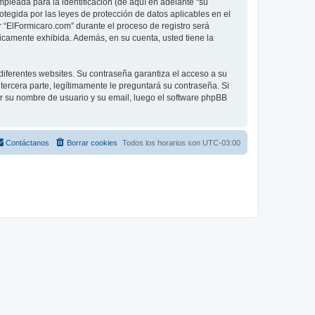
leada para la identificación (de aquí en adelante “su
otegida por las leyes de protección de datos aplicables en el
 “ElFormicaro.com” durante el proceso de registro será
licamente exhibida. Además, en su cuenta, usted tiene la
diferentes websites. Su contraseña garantiza el acceso a su
ercera parte, legítimamente le preguntará su contraseña. Si
sar su nombre de usuario y su email, luego el software phpBB
Contáctanos
Borrar cookies
Todos los horarios son
UTC-03:00