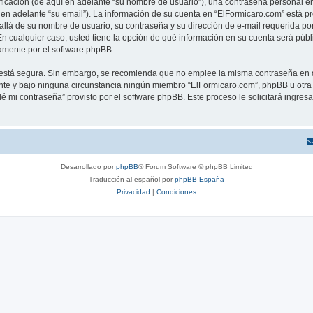
cación (de aquí en adelante “su nombre de usuario”), una contraseña personal emp
 en adelante “su email”). La información de su cuenta en “ElFormicaro.com” está pr
allá de su nombre de usuario, su contraseña y su dirección de e-mail requerida por
. En cualquier caso, usted tiene la opción de qué información en su cuenta será púb
camente por el software phpBB.
to está segura. Sin embargo, se recomienda que no emplee la misma contraseña en 
te y bajo ninguna circunstancia ningún miembro “ElFormicaro.com”, phpBB u otra t
idé mi contraseña” provisto por el software phpBB. Este proceso le solicitará ingre
Desarrollado por
phpBB
® Forum Software © phpBB Limited
Traducción al español por
phpBB España
Privacidad
|
Condiciones