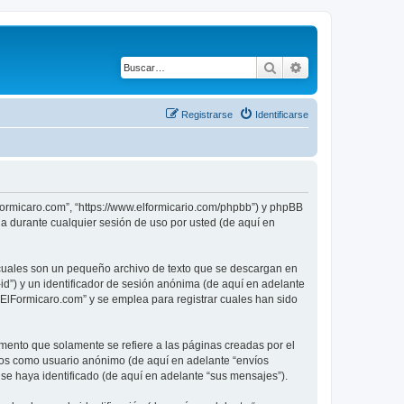
Buscar
Búsqueda avanza
Registrarse
Identificarse
lFormicaro.com”, “https://www.elformicario.com/phpbb”) y phpBB
a durante cualquier sesión de uso por usted (de aquí en
 cuales son un pequeño archivo de texto que se descargan en
id”) y un identificador de sesión anónima (de aquí en adelante
ElFormicaro.com” y se emplea para registrar cuales han sido
ento que solamente se refiere a las páginas creadas por el
íos como usuario anónimo (de aquí en adelante “envíos
se haya identificado (de aquí en adelante “sus mensajes”).