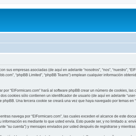
 con sus empresas asociadas (de aquí en adelante “nosotros”, “nos”, “nuestro”, “E
hpbb.com”, “phpBB Limited”, “phpBB Teams”) emplean cualquier información obtenid
ar por “ElFormicaro.com” hará al software phpBB crear un número de cookies, las
os cookies sólo contienen un identificador de usuario (de aquí en adelante “user-
are phpBB. Una tercera cookie se creará una vez que haya navegado por temas en “
tras navega por “ElFormicaro.com”, las cuales exceden el alcance de este docum
información es mediante lo que usted envía. Esto puede ser, y no limitado a: env
ante “su cuenta”) y mensajes enviados por usted después de registrarse y mientras 