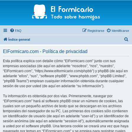
FAQ
Registrarse
Identificarse
B
Índice general
u
ElFormicaro.com - Política de privacidad
s
c
Esta política explica con detalle cómo “ElFormicaro.com” junto con sus
empresas asociadas (de aquí en adelante “nosotros”, “nos”, “nuestro”,
a
“ElFormicaro.com”, “https://www.elformicario.com/phpbb”) y phpBB (de aquí en
r
adelante “ellos”, “sus”, “software phpBB”, “www.phpbb.com”, “phpBB Limited”,
“phpBB Teams”) emplean cualquier información obtenida durante cualquier
sesión de uso por usted (de aquí en adelante “su información”).
Tu información es obtenida por dos vías. Primeramente, navegar por
“ElFormicaro.com” hará al software phpBB crear un número de cookies, las
cuales son un pequeño archivo de texto que se descargan en los archivos
temporales del navegador de su PC. Las primeras dos cookies sólo contienen
un identificador de usuario (de aquí en adelante “user-id”) y un identificador de
sesión anónima (de aquí en adelante “session-id”), automáticamente asignada
a usted por el software phpBB. Una tercera cookie se creará una vez que haya
navegado por temas en “ElFormicaro.com” y se emplea para registrar cuales