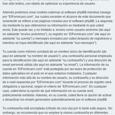
han sido leídos, con objeto de optimizar su experiencia de usuario.
Además podemos crear cookies externas al software phpBB mientras navega
por “ElFormicaro.com”, las cuales exceden el alcance de este documento que
solamente se refiere a las páginas creadas por el software phpBB. La segunda
vía mediante la que obtenemos su información es mediante lo que usted
envía. Esto puede ser, y no limitado a: envíos como usuario anónimo (de aquí
en adelante “envíos anónimos”), su registro en “ElFormicaro.com” (de aquí en
adelante “su cuenta”) y mensajes enviados por usted después de registrarse y
mientras se haya identificado (de aquí en adelante “sus mensajes”).
Tu cuenta como mínimo constará de un nombre único de identificación (de
aquí en adelante “su nombre de usuario”), una contraseña personal empleada
para la identificación (de aquí en adelante “su contraseña”) y una dirección de
email personal válida (de aquí en adelante “su email”). La información de su
cuenta en “ElFormicaro.com” está protegida por las leyes de protección de
datos aplicables en el país en el que estamos instalados. Cualquier
información más allá de su nombre de usuario, su contraseña y su dirección
de e-mail requerida por “ElFormicaro.com” durante el proceso de registro será
obligatoria u opcional, según el criterio de “ElFormicaro.com”. En cualquier
caso, usted tiene la opción de qué información en su cuenta será
públicamente exhibida. Además, en su cuenta, usted tiene la opción de activar
o desactivar los emails generados automáticamente por el software phpBB.
Tu contraseña está encriptada (cifrado de una vía) por lo tanto está segura. Sin
embargo, se recomienda que no emplee la misma contraseña en diferentes