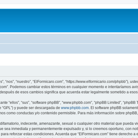
s”, “nos”, “nuestro”, “ElFormicaro.com”, “https://www.elformicario.com/phpbb”), ust
ro.com”. Podemos cambiar estos términos en cualquier momento e intentaríamos avis
 después de esos cambios significa que acuerda estar legalmente sometido a esos 
nte “ellos”, “sus”, “software phpBB”, “www.phpbb.com”, “phpBB Limited”, “phpBB Te
te “GPL”) y puede ser descargada de
www.phpbb.com
. El software phpBB solamente
os como conductas y/o contenido permisible. Para más información sobre phpBB, p
ifamatorio, indecente, amenazante, sexual o cualquier otro material que pueda vio
ue sea inmediata y permanentemente expulsado y, si lo creemos oportuno, con notif
para reforzar estas condiciones. Acuerda que “ElFormicaro.com” tiene derecho a el