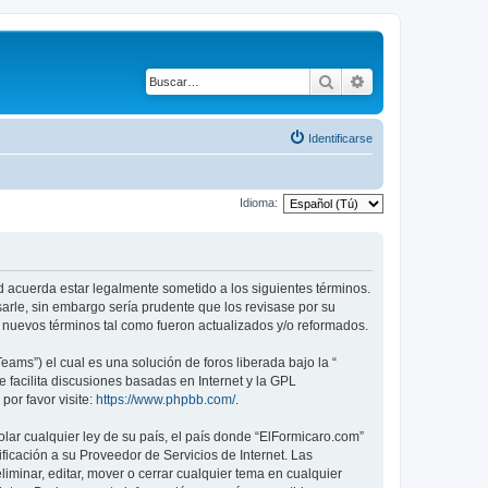
Buscar
Búsqueda avanza
Identificarse
Idioma:
ed acuerda estar legalmente sometido a los siguientes términos.
arle, sin embargo sería prudente que los revisase por su
nuevos términos tal como fueron actualizados y/o reformados.
ams”) el cual es una solución de foros liberada bajo la “
 facilita discusiones basadas en Internet y la GPL
or favor visite:
https://www.phpbb.com/
.
lar cualquier ley de su país, el país donde “ElFormicaro.com”
icación a su Proveedor de Servicios de Internet. Las
iminar, editar, mover o cerrar cualquier tema en cualquier