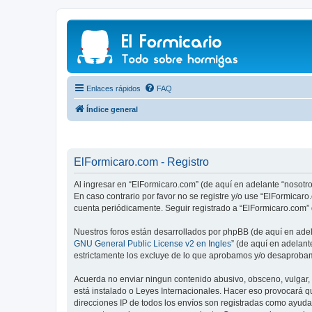
Enlaces rápidos
FAQ
Índice general
ElFormicaro.com - Registro
Al ingresar en “ElFormicaro.com” (de aquí en adelante “nosotro
En caso contrario por favor no se registre y/o use “ElFormica
cuenta periódicamente. Seguir registrado a “ElFormicaro.com”
Nuestros foros están desarrollados por phpBB (de aquí en adela
GNU General Public License v2 en Ingles
” (de aquí en adelan
estrictamente los excluye de lo que aprobamos y/o desaprobam
Acuerda no enviar ningun contenido abusivo, obsceno, vulgar, d
está instalado o Leyes Internacionales. Hacer eso provocará q
direcciones IP de todos los envíos son registradas como ayuda 